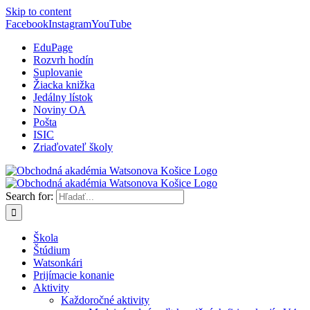
Skip to content
Facebook
Instagram
YouTube
EduPage
Rozvrh hodín
Suplovanie
Žiacka knižka
Jedálny lístok
Noviny OA
Pošta
ISIC
Zriaďovateľ školy
Search for:
Škola
Štúdium
Watsonkári
Prijímacie konanie
Aktivity
Každoročné aktivity