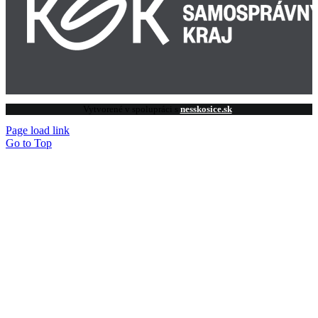
Vytvorené v spolupráci s
nesskosice.sk
Page load link
Go to Top