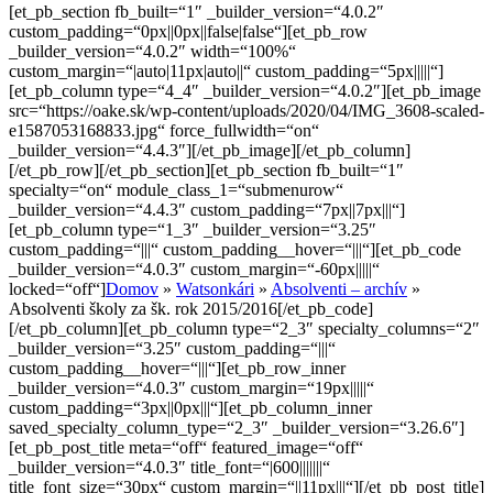
[et_pb_section fb_built=“1″ _builder_version=“4.0.2″
custom_padding=“0px||0px||false|false“][et_pb_row
_builder_version=“4.0.2″ width=“100%“
custom_margin=“|auto|11px|auto||“ custom_padding=“5px|||||“]
[et_pb_column type=“4_4″ _builder_version=“4.0.2″][et_pb_image
src=“https://oake.sk/wp-content/uploads/2020/04/IMG_3608-scaled-
e1587053168833.jpg“ force_fullwidth=“on“
_builder_version=“4.4.3″][/et_pb_image][/et_pb_column]
[/et_pb_row][/et_pb_section][et_pb_section fb_built=“1″
specialty=“on“ module_class_1=“submenurow“
_builder_version=“4.4.3″ custom_padding=“7px||7px|||“]
[et_pb_column type=“1_3″ _builder_version=“3.25″
custom_padding=“|||“ custom_padding__hover=“|||“][et_pb_code
_builder_version=“4.0.3″ custom_margin=“-60px|||||“
locked=“off“]
Domov
»
Watsonkári
»
Absolventi – archív
»
Absolventi školy za šk. rok 2015/2016
[/et_pb_code]
[/et_pb_column][et_pb_column type=“2_3″ specialty_columns=“2″
_builder_version=“3.25″ custom_padding=“|||“
custom_padding__hover=“|||“][et_pb_row_inner
_builder_version=“4.0.3″ custom_margin=“19px|||||“
custom_padding=“3px||0px|||“][et_pb_column_inner
saved_specialty_column_type=“2_3″ _builder_version=“3.26.6″]
[et_pb_post_title meta=“off“ featured_image=“off“
_builder_version=“4.0.3″ title_font=“|600|||||||“
title_font_size=“30px“ custom_margin=“||11px|||“][/et_pb_post_title]