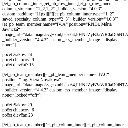
[/et_pb_column_inner][/et_pb_row_inner][et_pb_row_inner
column_structure=“1_2,1_2″ _builder_version=“4.0.3″
custom_padding=“11px|||||“][et_pb_column_inner type=“1_2″
saved_specialty_column_type=“2_3″ _builder_version=“4.0.3″]
[et_pb_team_member name=“IV.A“ position=“RNDr. Mária
Javnická“
image_url=“data:image/svg+xml;base64,PHN2ZyB3aWR0a
_builder_version=“4.4.3″ custom_css_member_image=“display:
none;“]
počet žiakov: 24
počet chlapcov: 9
počet dievčať: 15
[/et_pb_team_member][et_pb_team_member name=“IV.C“
position=“Ing. Viera Nováková“
image_url=“data:image/svg+xml;base64,PHN2ZyB3aWR0a
_builder_version=“4.4.3″ custom_css_member_image=“display:
none;“ locked=“off“]
počet žiakov: 29
počet chlapcov: 6
počet dievčat: 23
[/et_pb_team_member][/et_pb_column_inner][et_pb_column_inner