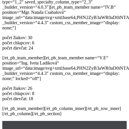
type=“1_2″ saved_specialty_column_type=“2_3″
_builder_version=“4.0.3″][et_pb_team_member name=“IV.B“
position=“Mgr. Nataša Csabalová“
image_url=“data:image/svg+xml;base64,PHN2ZyB3aWR0a
_builder_version=“4.4.3″ custom_css_member_image=“display:
none;“]
počet žiakov: 30
počet chlapcov: 6
počet dievčat: 24
[/et_pb_team_member][et_pb_team_member name=“V.E“
position=“Ing. Iveta Ladiková“
image_url=“data:image/svg+xml;base64,PHN2ZyB3aWR0a
_builder_version=“4.4.3″ custom_css_member_image=“display:
none;“ locked=“off“]
počet žiakov: 26
počet chlapcov: 8
počet dievčat: 18
[/et_pb_team_member][/et_pb_column_inner][/et_pb_row_inner]
[/et_pb_column][/et_pb_section]