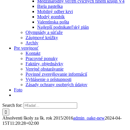
Medzinárodný veľtrh cvičných firiem krajín V4
Biela pastelka
Mobilný odber krvi
Modrý gombík
Valentínska pošta
Najlepší podnikateľský plán
Olympiády a súťaže
Záujmové krúžky
Archív
Pre verejnosť
Kontakt
Pracovné ponuky
Faktúry, objednávky
Verejné obstarávanie
Povinné zverejňovanie informácií
Vyhlásenie o prístupnosti
Zásady ochrany osobných údajov
Foto
Search for:
Absolventi školy za šk. rok 2015/2016
admin_oake-new
2024-04-
15T11:20:28+02:00