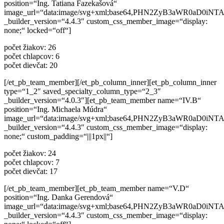
position=“Ing. Tatiana Fazekašová“
image_url=“data:image/svg+xml;base64,PHN2ZyB3aWR0a
_builder_version=“4.4.3″ custom_css_member_image=“display:
none;“ locked=“off“]
počet žiakov: 26
počet chlapcov: 6
počet dievčat: 20
[/et_pb_team_member][/et_pb_column_inner][et_pb_column_inner
type=“1_2″ saved_specialty_column_type=“2_3″
_builder_version=“4.0.3″][et_pb_team_member name=“IV.B“
position=“Ing. Michaela Múdra“
image_url=“data:image/svg+xml;base64,PHN2ZyB3aWR0a
_builder_version=“4.4.3″ custom_css_member_image=“display:
none;“ custom_padding=“|||1px||“]
počet žiakov: 24
počet chlapcov: 7
počet dievčat: 17
[/et_pb_team_member][et_pb_team_member name=“V.D“
position=“Ing. Danka Gerendová“
image_url=“data:image/svg+xml;base64,PHN2ZyB3aWR0a
_builder_version=“4.4.3″ custom_css_member_image=“display: