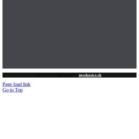
Vytvorené v spolupráci s
nesskosice.sk
Page load link
Go to Top