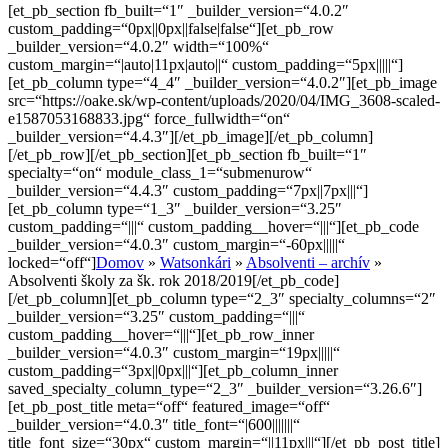
[et_pb_section fb_built=“1″ _builder_version=“4.0.2″
custom_padding=“0px||0px||false|false“][et_pb_row
_builder_version=“4.0.2″ width=“100%“
custom_margin=“|auto|11px|auto||“ custom_padding=“5px|||||“]
[et_pb_column type=“4_4″ _builder_version=“4.0.2″][et_pb_image
src=“https://oake.sk/wp-content/uploads/2020/04/IMG_3608-scaled-
e1587053168833.jpg“ force_fullwidth=“on“
_builder_version=“4.4.3″][/et_pb_image][/et_pb_column]
[/et_pb_row][/et_pb_section][et_pb_section fb_built=“1″
specialty=“on“ module_class_1=“submenurow“
_builder_version=“4.4.3″ custom_padding=“7px||7px|||“]
[et_pb_column type=“1_3″ _builder_version=“3.25″
custom_padding=“|||“ custom_padding__hover=“|||“][et_pb_code
_builder_version=“4.0.3″ custom_margin=“-60px|||||“
locked=“off“]
Domov
»
Watsonkári
»
Absolventi – archív
»
Absolventi školy za šk. rok 2018/2019
[/et_pb_code]
[/et_pb_column][et_pb_column type=“2_3″ specialty_columns=“2″
_builder_version=“3.25″ custom_padding=“|||“
custom_padding__hover=“|||“][et_pb_row_inner
_builder_version=“4.0.3″ custom_margin=“19px|||||“
custom_padding=“3px||0px|||“][et_pb_column_inner
saved_specialty_column_type=“2_3″ _builder_version=“3.26.6″]
[et_pb_post_title meta=“off“ featured_image=“off“
_builder_version=“4.0.3″ title_font=“|600|||||||“
title_font_size=“30px“ custom_margin=“||11px|||“][/et_pb_post_title]