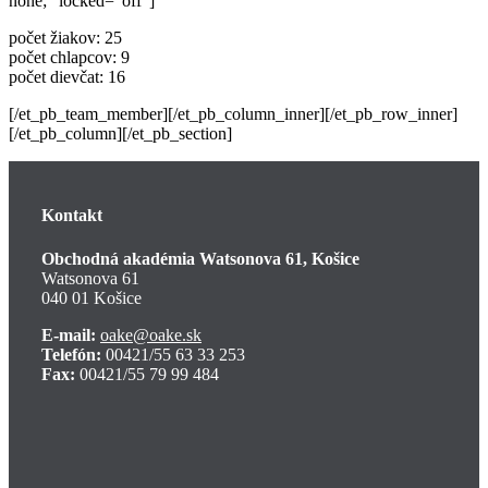
none;“ locked=“off“]
počet žiakov: 25
počet chlapcov: 9
počet dievčat: 16
[/et_pb_team_member][/et_pb_column_inner][/et_pb_row_inner]
[/et_pb_column][/et_pb_section]
Kontakt
Obchodná akadémia Watsonova 61, Košice
Watsonova 61
040 01 Košice
E-mail:
oake@oake.sk
Telefón:
00421/55 63 33 253
Fax:
00421/55 79 99 484