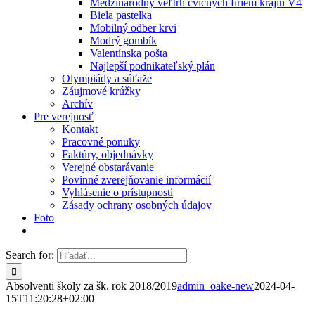
Medzinárodný veľtrh cvičných firiem krajín V4
Biela pastelka
Mobilný odber krvi
Modrý gombík
Valentínska pošta
Najlepší podnikateľský plán
Olympiády a súťaže
Záujmové krúžky
Archív
Pre verejnosť
Kontakt
Pracovné ponuky
Faktúry, objednávky
Verejné obstarávanie
Povinné zverejňovanie informácií
Vyhlásenie o prístupnosti
Zásady ochrany osobných údajov
Foto
Search for:
Absolventi školy za šk. rok 2018/2019
admin_oake-new
2024-04-
15T11:20:28+02:00