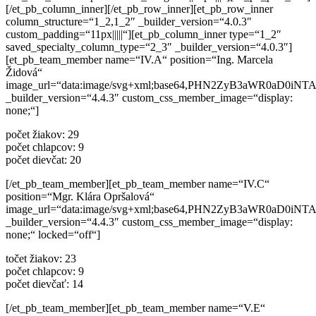
[/et_pb_column_inner][/et_pb_row_inner][et_pb_row_inner
column_structure=“1_2,1_2″ _builder_version=“4.0.3″
custom_padding=“11px|||||“][et_pb_column_inner type=“1_2″
saved_specialty_column_type=“2_3″ _builder_version=“4.0.3″]
[et_pb_team_member name=“IV.A“ position=“Ing. Marcela
Židová“
image_url=“data:image/svg+xml;base64,PHN2ZyB3aWR0a
_builder_version=“4.4.3″ custom_css_member_image=“display:
none;“]
počet žiakov: 29
počet chlapcov: 9
počet dievčat: 20
[/et_pb_team_member][et_pb_team_member name=“IV.C“
position=“Mgr. Klára Opršalová“
image_url=“data:image/svg+xml;base64,PHN2ZyB3aWR0a
_builder_version=“4.4.3″ custom_css_member_image=“display:
none;“ locked=“off“]
točet žiakov: 23
počet chlapcov: 9
počet dievčať: 14
[/et_pb_team_member][et_pb_team_member name=“V.E“