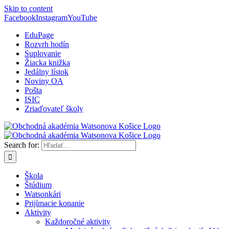
Skip to content
Facebook
Instagram
YouTube
EduPage
Rozvrh hodín
Suplovanie
Žiacka knižka
Jedálny lístok
Noviny OA
Pošta
ISIC
Zriaďovateľ školy
Search for:
Škola
Štúdium
Watsonkári
Prijímacie konanie
Aktivity
Každoročné aktivity